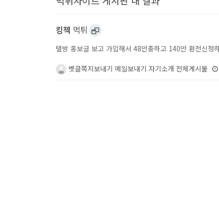
먹튀사이트 게시판 내 결과
킹젝
먹튀
텔방 홍보글 보고 가입해서 48만충하고 140만 환전신청
벳클
쪽지보내기
메일보내기
자기소개
전체게시물