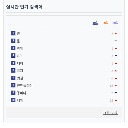
실시간 인기 검색어
10일
20일
30일
원
1
2
문
2
먹튀
3
1
OR
4
3
페이
5
1
이지
6
3
벳클
7
6
안전놀이터
8
13
꽁머니
9
2
백업
10
23
11위 - 20위