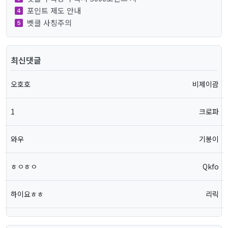
포인트 제도 안내
벳클 사칭주의
최신댓글
오호호
비제이괌
1
크로파
와우
기봉이
ㅎㅇㅎㅇ
Qkfo
하이요ㅎㅎ
리릭