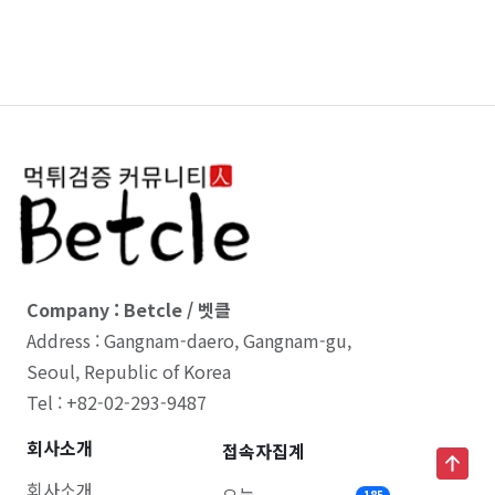
Company : Betcle / 벳클
Address : Gangnam-daero, Gangnam-gu,
Seoul, Republic of Korea
Tel : +82-02-293-9487
회사소개
접속자집계
회사소개
185