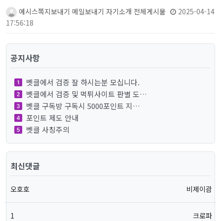
에시스
쪽지보내기
메일보내기
자기소개
전체게시물
2025-04-14
17:56:18
공지사항
벳클에서 검증 잘 하시는분 모십니다.
벳클에서 검증 및 먹튀사이트 판별 도…
벳클 구독방 구독시 5000포인트 지…
포인트 제도 안내
벳클 사칭주의
최신댓글
오호호
비제이괌
1
크로파