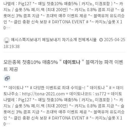
나텔레 : Pig127 *~ 매일 첫충10% 매충5% ( 카지노, 미겜포함 ) *~ 카
지노 / 슬롯 5% 페.이.백 (최대 200만) *~ 카지노 0.8% 콤프 지급 *~ 슬
롯머신 3% 콤프 지급 *~ 초대박 매주 이벤트 제공 *~ 블랙유저 유도리승
인 *~ 클린 충환 신속 보장 # DAYTONA EVENT # *~ 카지노/슬롯 X 1
0…
에시스
쪽지보내기
메일보내기
자기소개
전체게시물
2025-04-25
18:19:38
모든종목 첫충10% 매충5% "
데이토나
" 블랙가능 파격 이벤
트 제공
** 데이토나 ** # 다양한 이벤트로 최대 수익을~! " 데이토나 " # = 데이
토나주소 : http://tona-2021.com = 데이토나코드 : ss772 = 데이토
나텔레 : Pig127 *~ 매일 첫충10% 매충5% ( 카지노, 미겜포함 ) *~ 카
지노 / 슬롯 5% 페.이.백 (최대 200만) *~ 카지노 0.8% 콤프 지급 *~ 슬
롯머신 3% 콤프 지급 *~ 초대박 매주 이벤트 제공 *~ 블랙유저 유도리승
인 *~ 클린 충환 신속 보장 # DAYTONA EVENT # *~ 카지노/슬롯 X 1
0…