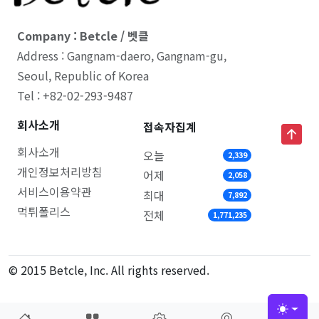
Company : Betcle / 벳클
Address : Gangnam-daero, Gangnam-gu,
Seoul, Republic of Korea
Tel : +82-02-293-9487
회사소개
접속자집계
회사소개
오늘
2,339
개인정보처리방침
어제
2,058
서비스이용약관
최대
7,892
먹튀폴리스
전체
1,771,235
© 2015 Betcle, Inc. All rights reserved.
Toggle