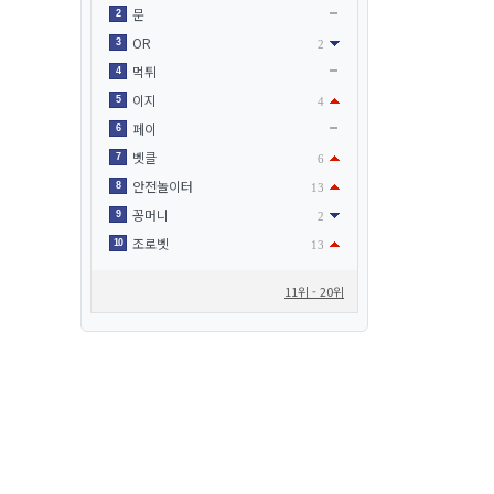
문
2
OR
3
2
먹튀
4
이지
5
4
페이
6
벳클
7
6
안전놀이터
8
13
꽁머니
9
2
조로벳
10
13
11위 - 20위