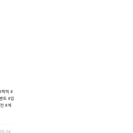
#찍먹 #
벤트 #입
전 #계
.06.04