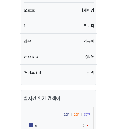
오호호
비제이괌
1
크로파
와우
기봉이
ㅎㅇㅎㅇ
Qkfo
하이요ㅎㅎ
리릭
실시간 인기 검색어
10일
20일
30일
원
1
2