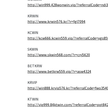
http://win999.428wonwin.vip/?referralCode=ndi
KRWIN
http://www.krwin576.kr/?r=fgl7094
KCWIN
http://kcw666.kcwin559.vip/?referralCode=xgs85
SKWIN
http://www.skwin568.com/?r=cnj5620
BETKRW
http://www.betkrw559.vip/?r=asw4324
KRVIP
http://win888.krvip576.kr/?referralCode=fwo354
KTWIN
http://vip999.84ktwin.com/?referralCode=ppt84