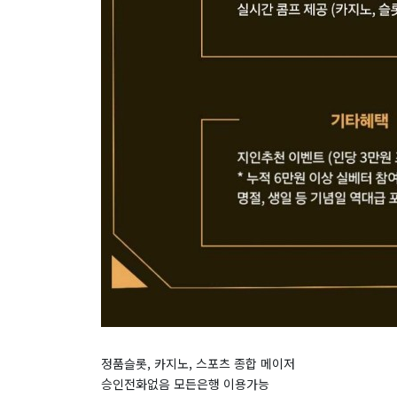
정품슬롯, 카지노, 스포츠 종합 메이저
승인전화없음 모든은행 이용가능