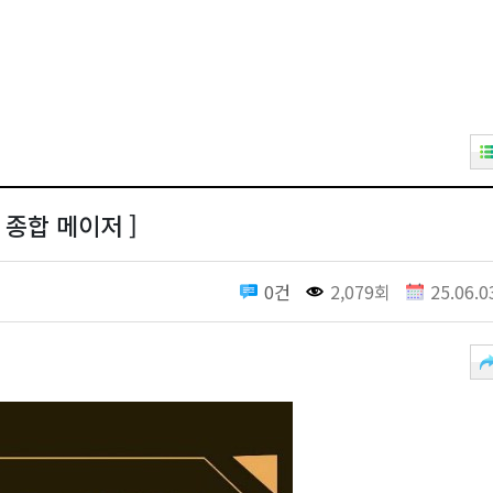
 종합 메이저 ]
0건
2,079회
25.06.0