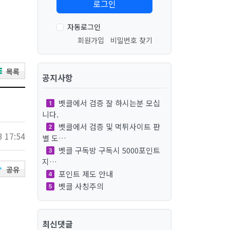
자동로그인
회원가입
비밀번호 찾기
목록
공지사항
벳클에서 검증 잘 하시는분 모십
니다.
벳클에서 검증 및 먹튀사이트 판
3 17:54
별 도…
벳클 구독방 구독시 5000포인트
지…
공유
포인트 제도 안내
벳클 사칭주의
최신댓글