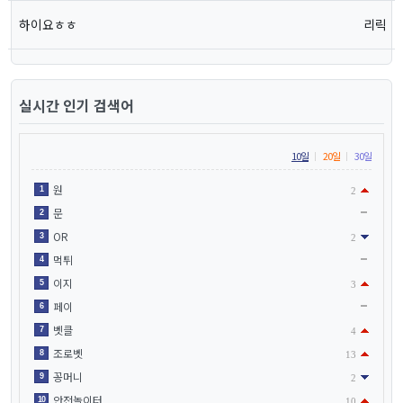
하이요ㅎㅎ
리릭
실시간 인기 검색어
10일
20일
30일
원
1
2
문
2
OR
3
2
먹튀
4
이지
5
3
페이
6
벳클
7
4
조로벳
8
13
꽁머니
9
2
안전놀이터
10
10