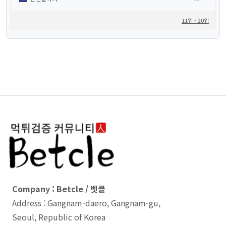
11위 - 20위
Company : Betcle / 벳클
Address : Gangnam-daero, Gangnam-gu,
Seoul, Republic of Korea