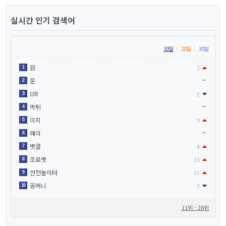
실시간 인기 검색어
10일
20일
30일
원
1
2
문
2
OR
3
2
먹튀
4
이지
5
3
페이
6
벳클
7
4
조로벳
8
13
안전놀이터
9
11
꽁머니
10
3
11위 - 20위