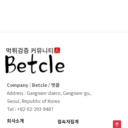
Company : Betcle / 벳클
Address : Gangnam-daero, Gangnam-gu,
Seoul, Republic of Korea
Tel : +82-02-293-9487
회사소개
접속자집계