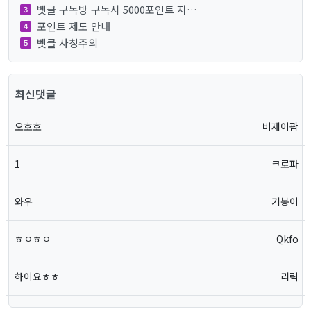
벳클 구독방 구독시 5000포인트 지…
포인트 제도 안내
벳클 사칭주의
최신댓글
오호호
비제이괌
1
크로파
와우
기봉이
ㅎㅇㅎㅇ
Qkfo
하이요ㅎㅎ
리릭