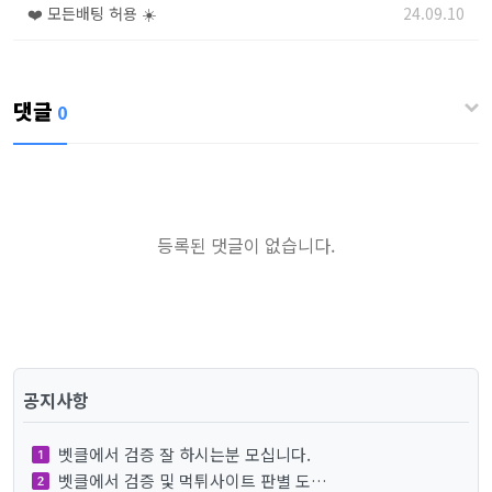
❤️ 모든배팅 허용 ☀️
24.09.10
댓글
0
등록된 댓글이 없습니다.
공지사항
벳클에서 검증 잘 하시는분 모십니다.
벳클에서 검증 및 먹튀사이트 판별 도…