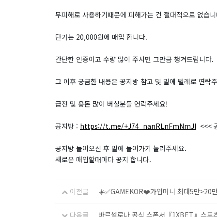
무피해로 사용하기때문에 피해가는 건 절대적으로 없습니
단가는 20,000원에 매입 합니다.
간단한 인증이고 수량 많이 주시면 그만큼 챙겨드립니다.
그 이후 궁금한 내용은 공지방 참고 및 밑에 텔레로 연락
급전 및 용돈 많이 버실분들 연락주세요!
공지방 :
https://t.me/+J74_nanRLnFmNmJl
<<< 
공지방 들어오신 후 밑에 들어가기 눌러주세요.
새로운 매입할때마다 공지 합니다.
이전글
☀️✅GAMEKOR❤️가입머니 최대5만>20
다음글
바르셀로나 공식 스폰서『1XBET』스포츠/