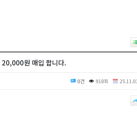
20,000원 매입 합니다.
0건
918회
25.11.0