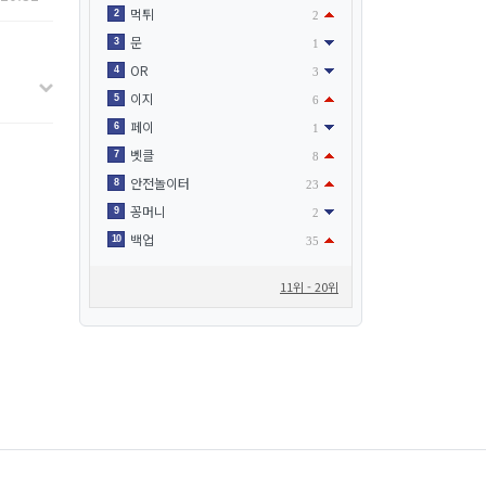
먹튀
2
2
문
3
1
OR
4
3
이지
5
6
페이
6
1
벳클
7
8
안전놀이터
8
23
꽁머니
9
2
백업
10
35
11위 - 20위