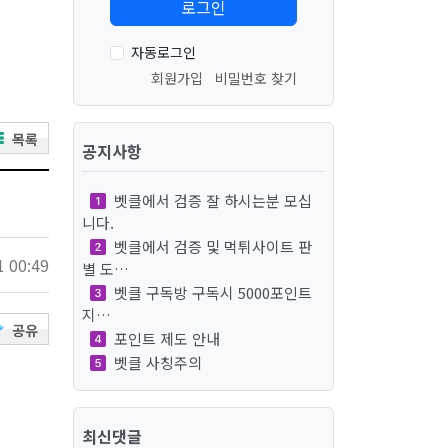
자동로그인
회원가입
비밀번호 찾기
목록
공지사항
벳클에서 검증 잘 하시는분 모십
니다.
벳클에서 검증 및 먹튀사이트 판
1 00:49
별 도…
벳클 구독방 구독시 5000포인트
지…
공유
포인트 제도 안내
벳클 사칭주의
최신댓글