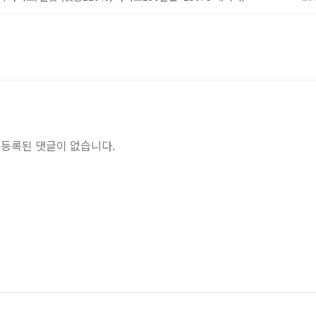
등록된 댓글이 없습니다.