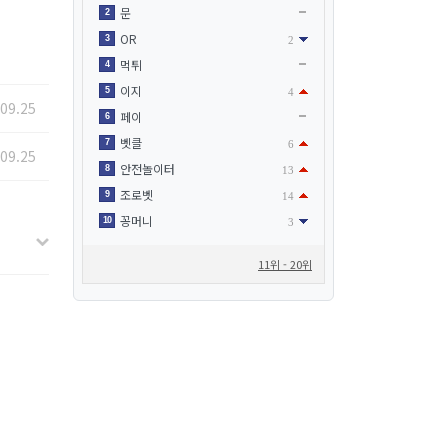
문
2
OR
3
2
먹튀
4
이지
5
4
.09.25
페이
6
벳클
7
6
.09.25
안전놀이터
8
13
조로벳
9
14
꽁머니
10
3
11위 - 20위