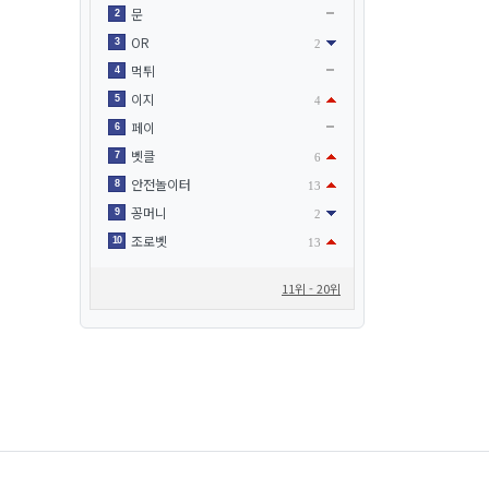
문
2
OR
3
2
먹튀
4
이지
5
4
페이
6
벳클
7
6
안전놀이터
8
13
꽁머니
9
2
조로벳
10
13
11위 - 20위