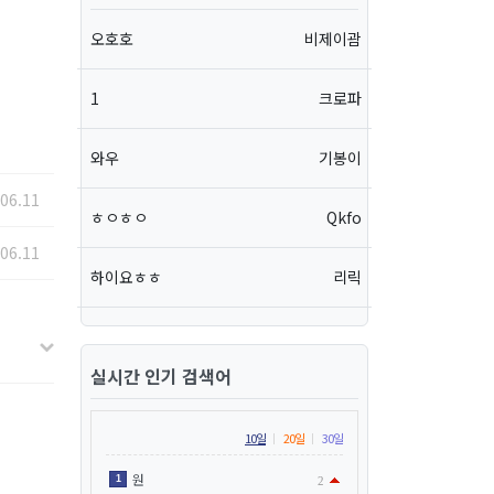
오호호
비제이괌
1
크로파
와우
기봉이
.06.11
ㅎㅇㅎㅇ
Qkfo
.06.11
하이요ㅎㅎ
리릭
실시간 인기 검색어
10일
20일
30일
원
1
2