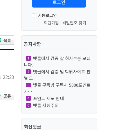
자동로그인
회원가입
비밀번호 찾기
목록
공지사항
벳클에서 검증 잘 하시는분 모십
니다.
벳클에서 검증 및 먹튀사이트 판
1 22:23
별 도…
벳클 구독방 구독시 5000포인트
지…
공유
포인트 제도 안내
벳클 사칭주의
최신댓글