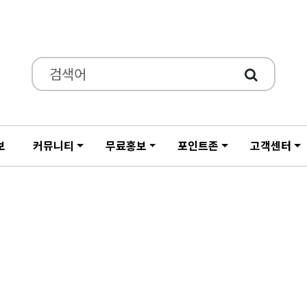
보
커뮤니티
무료홍보
포인트존
고객센터