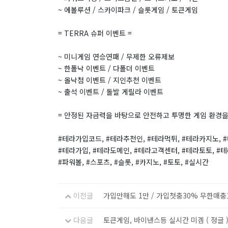
~ 에볼루션 / 스카이파크 / 슬롯게임 / 토큰게임
= TERRA 슈퍼 이벤트 =
~ 미니게임 연승연패 / 무제한 오류제보
~ 한폴낙 이벤트 / 다폴더 이벤트
~ 올낙첨 이벤트 / 지인추천 이벤트
~ 출석 이벤트 / 돌발 게릴라 이벤트
= 안정된 자금력을 바탕으로 안전하고 투명한 게임 환경을
#테라가입코드, #테라추천인, #테라먹튀, #테라카지노,
#테라가입, #테라도메인, #테라고객센터, #테라토토, #
#파워볼, #스포츠, #슬롯, #카지노, #토토, #실시간
이전글
가입만해도 1만 / 가입첫충30% 무한매충
다음글
토큰게임, 바이낸스등 실시간 미겜 ( 정글 