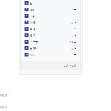
문
2
OR
3
2
먹튀
4
이지
5
3
페이
6
벳클
7
4
조로벳
8
13
꽁머니
9
2
AND
10
1
11위 - 20위
.08.07
.08.07