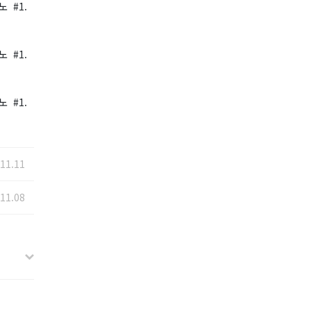
 #1.
 #1.
 #1.
.11.11
.11.08