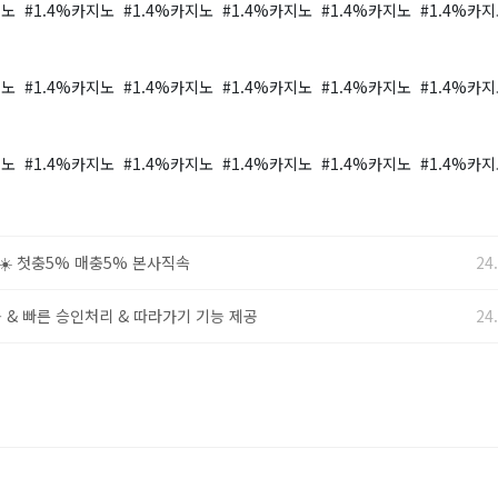
노 #1.4%카지노 #1.4%카지노 #1.4%카지노 #1.4%카지노 #1.4%카지노
노 #1.4%카지노 #1.4%카지노 #1.4%카지노 #1.4%카지노 #1.4%카지노
노 #1.4%카지노 #1.4%카지노 #1.4%카지노 #1.4%카지노 #1.4%카지노
임 ☀️ 첫충5% 매충5% 본사직속
24
가능 & 빠른 승인처리 & 따라가기 기능 제공
24