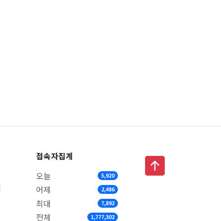
접속자집계
오늘
5,920
침
어제
2,486
최대
7,892
전체
1,777,302