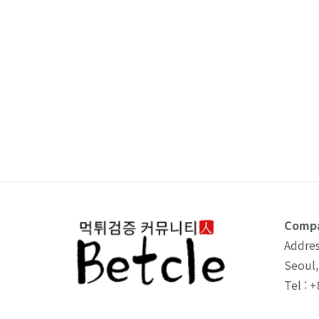
Compa
Addres
Seoul,
Tel : 