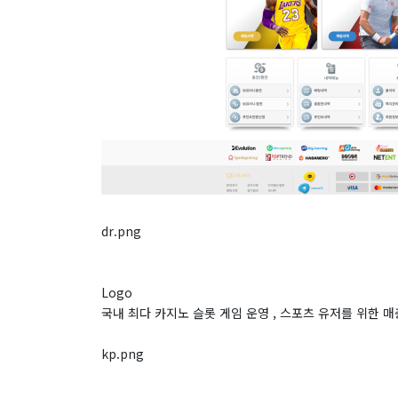
dr.png
Logo
국내 최다 카지노 슬롯 게임 운영 , 스포츠 유저를 위한 매충
kp.png