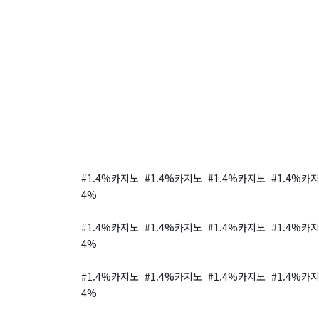
#1.4%카지노 #1.4%카지노 #1.4%카지노 #1.4%카지
4%
#1.4%카지노 #1.4%카지노 #1.4%카지노 #1.4%카지
4%
#1.4%카지노 #1.4%카지노 #1.4%카지노 #1.4%카지
4%