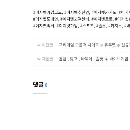
#이지벳가입코드, #이지벳추천인, #이지벳카지노, #이지
#이지벳도메인, #이지벳고객센터, #이지벳토토, #이지벳
#이지벳먹튀, #이지벳가입, #스포츠, #슬롯, #카지노, #
이전글
프리미엄 고품격 사이트 ❇️ 유투벳 ❇️ 신규
다음글
홀덤 , 맞고 , 바둑이 , 슬롯 ☀️ 바이브게
댓글
0