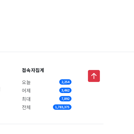
접속자집계
오늘
2,254
침
어제
3,462
최대
7,892
전체
1,783,375