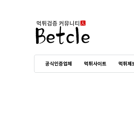
공식인증업체
먹튀사이트
먹튀제