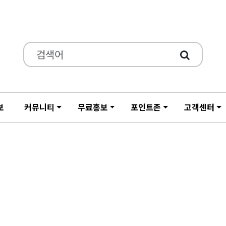
보
커뮤니티
무료홍보
포인트존
고객센터