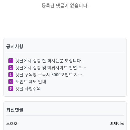
등록된 댓글이 없습니다.
공지사항
벳클에서 검증 잘 하시는분 모십니다.
벳클에서 검증 및 먹튀사이트 판별 도…
벳클 구독방 구독시 5000포인트 지…
포인트 제도 안내
벳클 사칭주의
최신댓글
오호호
비제이괌