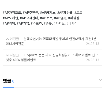
#AP가입코드, #AP추천인, #AP카지노, #AP파워볼, #토토
#AP도메인, #AP고객센터, #AP토토, #AP슬롯, #파워볼
#AP먹튀, #AP가입, #스포츠, #슬롯, #카지노, #바카라
이전글
블랙승인가능 명품파워볼 무제제 안전대명사 환전1분
미니게임전문
24.08.13
다음글
E-Sports 전문 파격 신규회원맞이 초대박 이벤트 신규
첫충 40% 입플이벤트
24.08.13
댓글
0