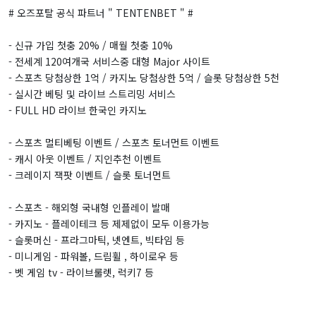
# 오즈포탈 공식 파트너 " TENTENBET " #
- 신규 가입 첫충 20% / 매월 첫충 10%
- 전세계 120여개국 서비스중 대형 Major 사이트
- 스포츠 당첨상한 1억 / 카지노 당첨상한 5억 / 슬롯 당첨상한 5천
- 실시간 베팅 및 라이브 스트리밍 서비스
- FULL HD 라이브 한국인 카지노
- 스포츠 멀티베팅 이벤트 / 스포츠 토너먼트 이벤트
- 캐시 아웃 이벤트 / 지인추천 이벤트
- 크레이지 잭팟 이벤트 / 슬롯 토너먼트
- 스포츠 - 해외형 국내형 인플레이 발매
- 카지노 - 플레이테크 등 제제없이 모두 이용가능
- 슬롯머신 - 프라그마틱, 넷엔트, 빅타임 등
- 미니게임 - 파워볼, 드림휠 , 하이로우 등
- 벳 게임 tv - 라이브룰렛, 럭키7 등