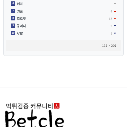
페이
6
벳클
7
4
조로벳
8
13
꽁머니
9
2
AND
10
1
11위 - 20위