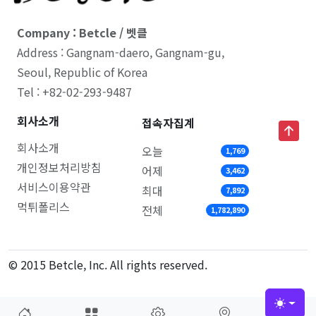
Company : Betcle / 벳클
Address : Gangnam-daero, Gangnam-gu,
Seoul, Republic of Korea
Tel : +82-02-293-9487
회사소개
접속자집계
회사소개
오늘
1,769
개인정보처리방침
어제
3,462
서비스이용약관
최대
7,892
먹튀폴리스
전체
1,782,890
© 2015 Betcle, Inc. All rights reserved.
Toggle