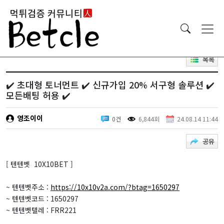
목록
✔️ 초대형 토너먼트 ✔️ 신규가입 20% 서구형 솔루션 ✔️
모든배팅 허용 ✔️
영조이이
0건
6,844회
24.08.14 11:44
공유
[ 텐텐벳 10X10BET ]
~ 텐텐벳주소 :
https://10x10v2a.com/?btag=1650297
~ 텐텐벳코드 : 1650297
~ 텐텐벳텔레 : FRR221