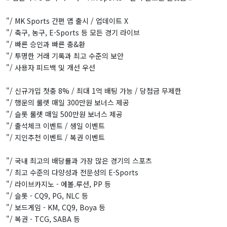
"/ MK Sports 간편 앱 출시 / 업데이트 X
"/ 축구, 농구, E-Sports 등 모든 경기 라이브
"/ 빠른 승인과 빠른 충&환
"/ 투명한 거래 기록과 최고 수준의 보안
"/ 사용자 피드백 및 개선 우선
"/ 신규가입 첫충 8% / 최대 1억 배팅 가능 / 당첨금 무제한
"/ 행운의 룰렛 매일 300만원 보너스 제공
"/ 슬롯 룰렛 매일 500만원 보너스 제공
"/ 출석체크 이벤트 / 생일 이벤트
"/ 지인추천 이벤트 / 복권 이벤트
"/ 국내 최고의 배당률과 가장 많은 경기의 스포츠
"/ 최고 수준의 다양성과 전문성의 E-Sports
"/ 라이브카지노 - 에볼.루션, PP 등
"/ 슬롯 - CQ9, PG, NLC 등
"/ 보드게임 - KM, CQ9, Boya 등
"/ 복권 - TCG, SABA 등