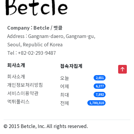
Company : Betcle / 벳클
Address : Gangnam-daero, Gangnam-gu,
Seoul, Republic of Korea
Tel : +82-02-293-9487
회사소개
접속자집계
회사소개
오늘
2,651
개인정보처리방침
어제
6,277
서비스이용약관
최대
7,892
먹튀폴리스
전체
1,780,310
© 2015 Betcle, Inc. All rights reserved.