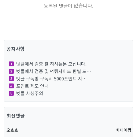
등록된 댓글이 없습니다.
공지사항
벳클에서 검증 잘 하시는분 모십니다.
벳클에서 검증 및 먹튀사이트 판별 도…
벳클 구독방 구독시 5000포인트 지…
포인트 제도 안내
벳클 사칭주의
최신댓글
오호호
비제이괌