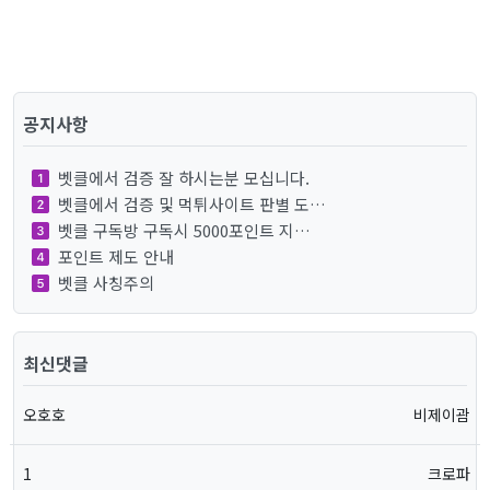
공지사항
벳클에서 검증 잘 하시는분 모십니다.
벳클에서 검증 및 먹튀사이트 판별 도…
벳클 구독방 구독시 5000포인트 지…
포인트 제도 안내
벳클 사칭주의
최신댓글
오호호
비제이괌
1
크로파