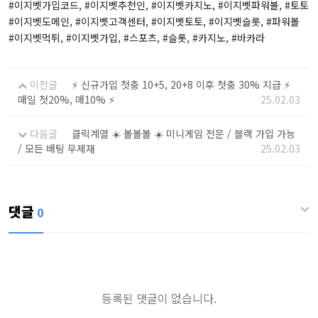
#이지벳가입코드, #이지벳추천인, #이지벳카지노, #이지벳파워볼, #토토
#이지벳도메인, #이지벳고객센터, #이지벳토토, #이지벳슬롯, #파워볼
#이지벳먹튀, #이지벳가입, #스포츠, #슬롯, #카지노, #바카라
이전글
⚡️ 신규가입 첫충 10+5, 20+8 이후 첫충 30% 지급 ⚡️
매일 첫20%, 매10% ⚡️
25.02.03
다음글
클릭계열 ☀️ 볼볼볼 ☀️ 미니게임 전문 / 블랙 가입 가능
/ 모든 배팅 무제재
25.02.03
댓글
0
등록된 댓글이 없습니다.