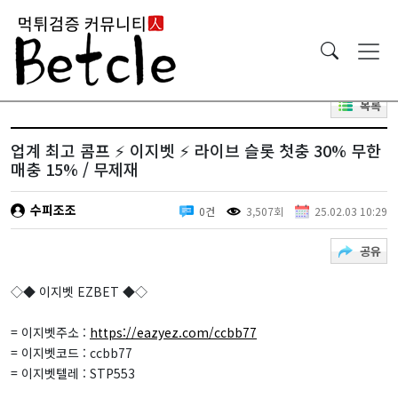
목록
업계 최고 콤프 ⚡️ 이지벳 ⚡️ 라이브 슬롯 첫충 30% 무한
매충 15% / 무제재
수피조조
0건
3,507회
25.02.03 10:29
공유
◇◆ 이지벳 EZBET ◆◇
= 이지벳주소 :
https://eazyez.com/ccbb77
= 이지벳코드 : ccbb77
= 이지벳텔레 : STP553