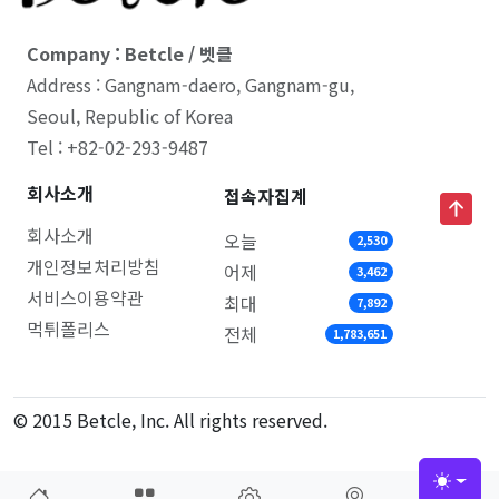
Company : Betcle / 벳클
Address : Gangnam-daero, Gangnam-gu,
Seoul, Republic of Korea
Tel : +82-02-293-9487
회사소개
접속자집계
회사소개
오늘
2,530
개인정보처리방침
어제
3,462
서비스이용약관
최대
7,892
먹튀폴리스
전체
1,783,651
© 2015 Betcle, Inc. All rights reserved.
Toggle