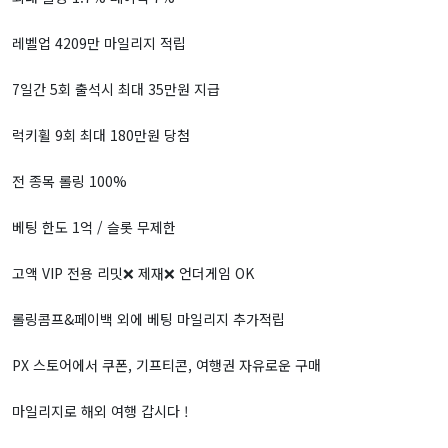
레벨업 4209만 마일리지 적립
7일간 5회 출석시 최대 35만원 지급
럭키휠 9회 최대 180만원 당첨
전 종목 롤링 100%
베팅 한도 1억 / 슬롯 무제한
고액 VIP 전용 리밋❌ 제재❌ 언더게임 OK
롤링콤프&페이백 외에 베팅 마일리지 추가적립
PX 스토어에서 쿠폰, 기프티콘, 여행권 자유로운 구매
마일리지로 해외 여행 갑시다 !