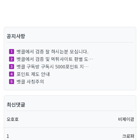
공지사항
벳클에서 검증 잘 하시는분 모십니다.
벳클에서 검증 및 먹튀사이트 판별 도…
벳클 구독방 구독시 5000포인트 지…
포인트 제도 안내
벳클 사칭주의
최신댓글
오호호
비제이괌
1
크로파