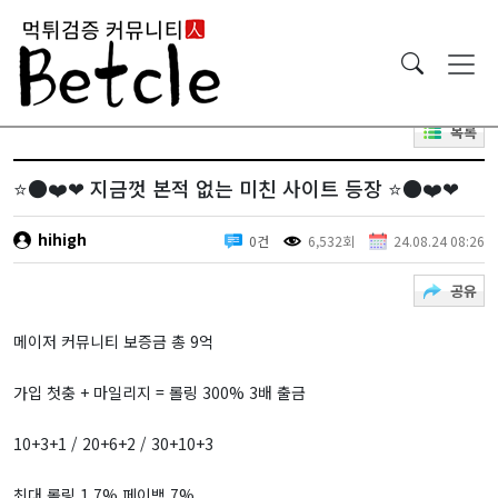
목록
⭐️●❤️❤ 지금껏 본적 없는 미친 사이트 등장 ⭐️●❤️❤
hihigh
0건
6,532회
24.08.24 08:26
공유
메이저 커뮤니티 보증금 총 9억
가입 첫충 + 마일리지 = 롤링 300% 3배 출금
10+3+1 / 20+6+2 / 30+10+3
최대 롤링 1.7% 페이백 7%