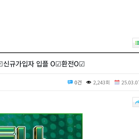
☑신규가입자 입플 O☑환전O☑
0건
2,243회
25.03.0