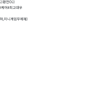
O☑환전O☑
전#케어#최고대우
져,미니게임무제재)