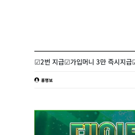
☑2번 지급☑가입머니 3만 즉시지급
홍명보