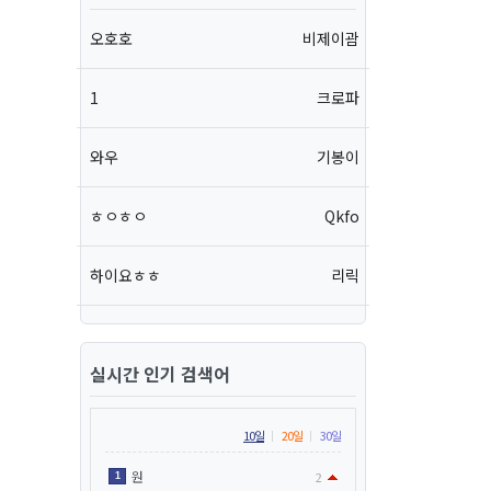
오호호
비제이괌
1
크로파
와우
기봉이
ㅎㅇㅎㅇ
Qkfo
하이요ㅎㅎ
리릭
실시간 인기 검색어
10일
20일
30일
원
1
2