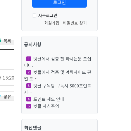
자동로그인
회원가입
비밀번호 찾기
목록
공지사항
벳클에서 검증 잘 하시는분 모십
니다.
벳클에서 검증 및 먹튀사이트 판
7 15:20
별 도…
벳클 구독방 구독시 5000포인트
지…
공유
포인트 제도 안내
벳클 사칭주의
최신댓글