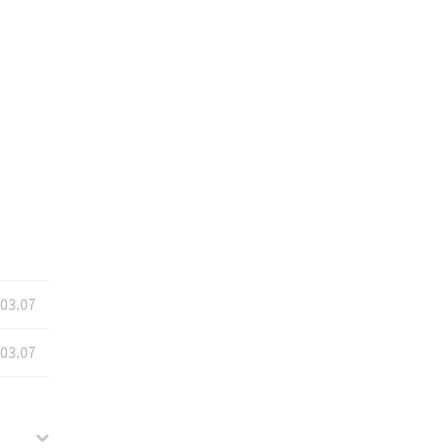
.03.07
.03.07