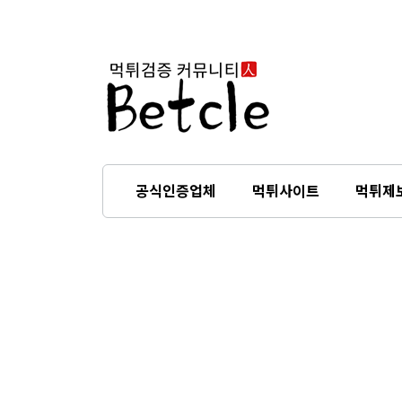
공식인증업체
먹튀사이트
먹튀제