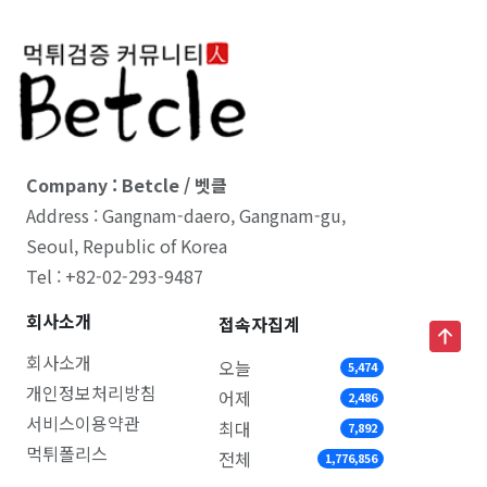
Company : Betcle / 벳클
Address : Gangnam-daero, Gangnam-gu,
Seoul, Republic of Korea
Tel : +82-02-293-9487
회사소개
접속자집계
회사소개
오늘
5,474
개인정보처리방침
어제
2,486
서비스이용약관
최대
7,892
먹튀폴리스
전체
1,776,856