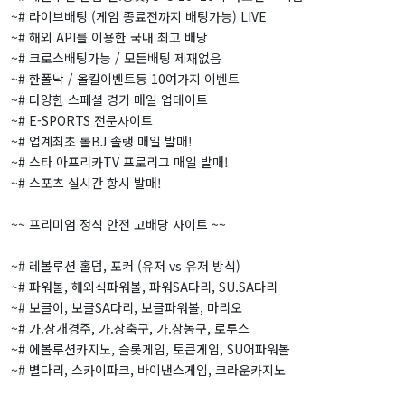
~# 라이브배팅 (게임 종료전까지 배팅가능) LIVE
~# 해외 API를 이용한 국내 최고 배당
~# 크로스배팅가능 / 모든배팅 제재없음
~# 한폴낙 / 올킬이벤트등 10여가지 이벤트
~# 다양한 스페셜 경기 매일 업데이트
~# E-SPORTS 전문사이트
~# 업계최초 롤BJ 솔랭 매일 발매!
~# 스타 아프리카TV 프로리그 매일 발매!
~# 스포츠 실시간 항시 발매!
~~ 프리미엄 정식 안전 고배당 사이트 ~~
~# 레볼루션 홀덤, 포커 (유저 vs 유저 방식)
~# 파워볼, 해외식파워볼, 파워SA다리, SU.SA다리
~# 보글이, 보글SA다리, 보글파워볼, 마리오
~# 가.상개경주, 가.상축구, 가.상농구, 로투스
~# 에볼루션카지노, 슬롯게임, 토큰게임, SU어파워볼
~# 별다리, 스카이파크, 바이낸스게임, 크라운카지노