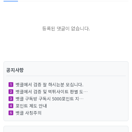
등록된 댓글이 없습니다.
공지사항
벳클에서 검증 잘 하시는분 모십니다.
벳클에서 검증 및 먹튀사이트 판별 도…
벳클 구독방 구독시 5000포인트 지…
포인트 제도 안내
벳클 사칭주의