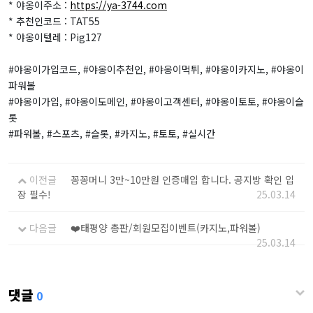
* 야옹이주소 :
https://ya-3744.com
* 추천인코드 : TAT55
* 야옹이텔레 : Pig127
#야옹이가입코드, #야옹이추천인, #야옹이먹튀, #야옹이카지노, #야옹이
파워볼
#야옹이가입, #야옹이도메인, #야옹이고객센터, #야옹이토토, #야옹이슬
롯
#파워볼, #스포츠, #슬롯, #카지노, #토토, #실시간
이전글
꽁꽁머니 3만~10만원 인증매입 합니다. 공지방 확인 입
장 필수!
25.03.14
다음글
❤️태평양 총판/회원모집이벤트(카지노,파워볼)
25.03.14
댓글
0