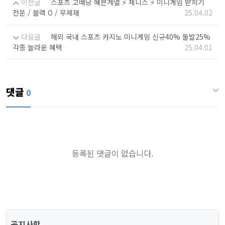
이전글
스포츠 고배당 혜븐계열 ⚡️ 제니스 ⚡️ 미니게임 받히기
전문 / 블랙 O / 무제재
25.04.02
다음글
해외 국내 스포츠 카지노 미니게임 신규40% 돌발25%
각종 놀라운 혜택
25.04.01
댓글
0
등록된 댓글이 없습니다.
공지사항