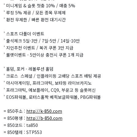
' 미니게임 & 슬롯 첫충 10% / 매충 5%
' 루징 5% 제공 / 모든 종목 무제제
' 환전 무제한 / 빠른 환전 대기시간
' 스포츠 다폴더 이벤트
' 출석체크 5일-3만 / 7일-5만 / 14일-10만
' 지인추천 이벤트 / 복귀 쿠폰 3만 지급
' 룰렛이벤트 - 5만이상 충전시 쿠폰 1개 지급
' 홀덤, 포커 - 레볼루션 홀덤
' 크로스 스페셜 / 인플레이등 고배당 스포츠 배팅 제공
' 아시아게이밍, 프라그마틱, 보타등 라이브카지노
' 프라그마틱, 에보플레이, CQ9, 부운고 등 슬롯머신
' EOS파워볼, 로터스홀짝 베픽보글파워볼, PBG파워볼
= 850주소 :
http://k-850.com
= 850평생 :
http://b-850.com
= 850코드 : ta850
= 850텔레 : STP553