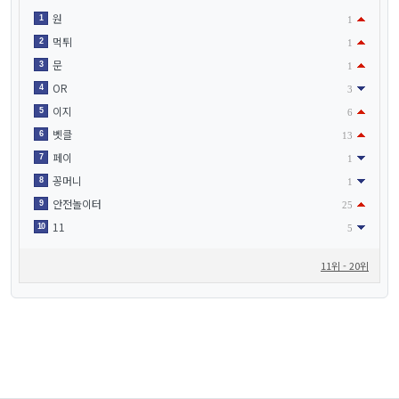
원
1
1
먹튀
2
1
문
3
1
OR
4
3
이지
5
6
벳클
6
13
페이
7
1
꽁머니
8
1
안전놀이터
9
25
11
10
5
11위 - 20위