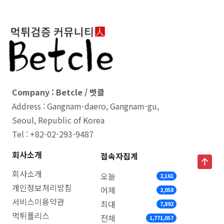
Company : Betcle / 벳클
Address : Gangnam-daero, Gangnam-gu,
Seoul, Republic of Korea
Tel : +82-02-293-9487
회사소개
접속자집계
회사소개
오늘
2,161
개인정보처리방침
어제
2,058
서비스이용약관
최대
7,892
먹튀폴리스
전체
1,771,057