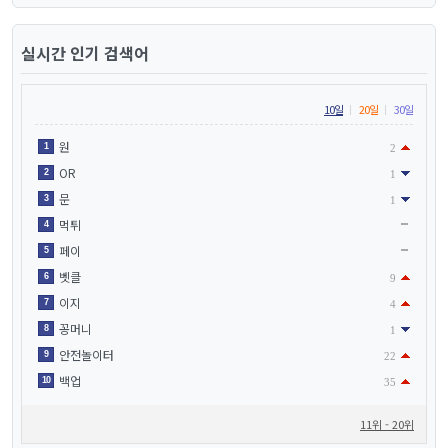
실시간 인기 검색어
10일
20일
30일
원
1
2
OR
2
1
문
3
1
먹튀
4
페이
5
벳클
6
9
이지
7
4
꽁머니
8
1
안전놀이터
9
22
백업
10
35
11위 - 20위