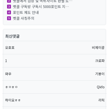
벳클에서 검증 및 먹튀사이트 판별 도…
벳클 구독방 구독시 5000포인트 지…
포인트 제도 안내
벳클 사칭주의
최신댓글
오호호
비제이괌
1
크로파
와우
기봉이
ㅎㅇㅎㅇ
Qkfo
하이요ㅎㅎ
리릭