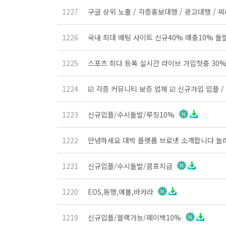
1227
구글 상위 노출 / 각종홍보대행 / 광고대행 / 
1226
국내 최대 배팅 사이트 신규40% 매충10% 돌발1
1225
스포츠 최다 등록 실시간 라이브 가입첫충 30%
1224
☑️ 각종 커뮤니티 보증 업체 ☑️ 신규가입 입플 /
1223
신규입플/수시돌발/루징10%
1222
안녕하세요 대박 플랫폼 브로넷 소개합니다 놀
1221
신규입플/수시돌발/콤프지급
1220
EOS,동행,에볼,바카라
1219
신규입플/블랙가능/페이백10%