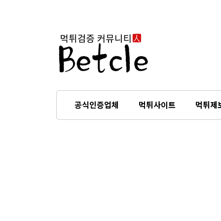
공식인증업체
먹튀사이트
먹튀제