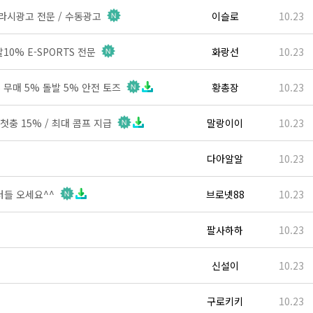
이슬로
10.23
찌라시광고 전문 / 수동광고
화랑선
10.23
0% E-SPORTS 전문
황총장
10.23
 무매 5% 돌발 5% 안전 토즈
말랑이이
10.23
 첫충 15% / 최대 콤프 지급
다아알알
10.23
브로넷88
10.23
러들 오세요^^
팔사하하
10.23
신설이
10.23
구로키키
10.23