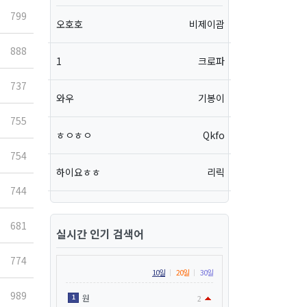
799
오호호
비제이괌
888
1
크로파
737
와우
기봉이
755
ㅎㅇㅎㅇ
Qkfo
754
하이요ㅎㅎ
리릭
744
681
실시간 인기 검색어
774
10일
20일
30일
989
원
1
2