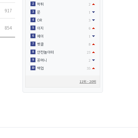
먹튀
2
2
917
문
3
1
OR
4
3
854
이지
5
6
페이
6
1
벳클
7
8
안전놀이터
8
23
꽁머니
9
2
백업
10
35
11위 - 20위