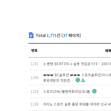
Total
1,771
건 [
37
페이지]
번호
제
1231
❇️ 벤텐 BENTEN ❇️ 슬롯 첫입금 5+3 ~ 100+3
❤️❤️❤️ BC솔루션 ❤️❤️❤️ 스포츠솔루션
1230
롯임대분양 전문업…
1229
스포츠15%/롤벤픽후마감/BJ롤
1228
카지노 스포츠 슬롯 홀덤 파워볼 바카라 신규 40%