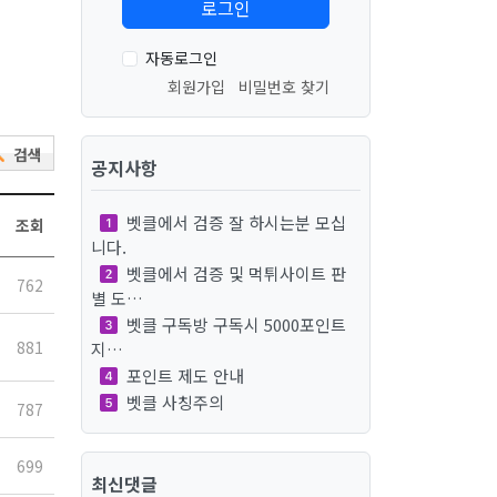
자동로그인
회원가입
비밀번호 찾기
검색
공지사항
벳클에서 검증 잘 하시는분 모십
조회
니다.
벳클에서 검증 및 먹튀사이트 판
762
별 도…
벳클 구독방 구독시 5000포인트
881
지…
포인트 제도 안내
벳클 사칭주의
787
699
최신댓글