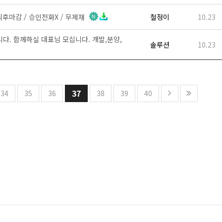
철정이
10.23
픽후마감 / 승인전화X / 무제재
니다. 함께하실 대표님 모십니다. 개발,분양,
솔루션
10.23
37
34
35
36
38
39
40