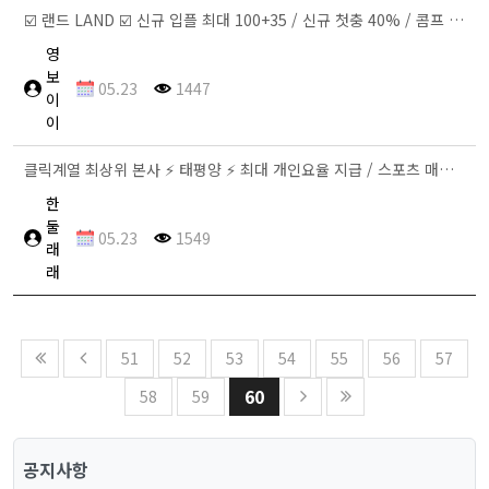
☑️ 랜드 LAND ☑️ 신규 입플 최대 100+35 / 신규 첫충 40% / 콤프 제공 / 무제재
영
보
05.23
1447
이
이
클릭계열 최상위 본사 ⚡️ 태평양 ⚡️ 최대 개인요율 지급 / 스포츠 매충5%
한
둘
05.23
1549
래
래
51
52
53
54
55
56
57
60
58
59
공지사항