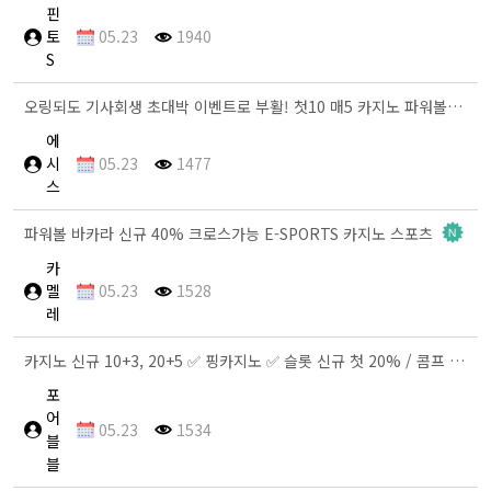
핀
토
05.23
1940
S
오링되도 기사회생 초대박 이벤트로 부활! 첫10 매5 카지노 파워볼
에
시
05.23
1477
스
파워볼 바카라 신규 40% 크로스가능 E-SPORTS 카지노 스포츠
카
멜
05.23
1528
레
카지노 신규 10+3, 20+5 ✅ 핑카지노 ✅ 슬롯 신규 첫 20% / 콤프 운영 / 무제재
포
어
05.23
1534
블
블