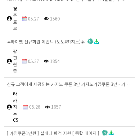
경
주
05.27
1560
로
로
☀️하이벳 신규회원 이벤트 (토토#카지노)☀️
팝
핀
05.27
1854
현
준
신규 고객에게 제공되는 카지노 쿠폰 3만 카지노가입쿠폰 3만 - 카지노 쿠폰은 즉시 출금이 가능할까?
라
카
지
05.26
1657
노
CS
[ 가입쿠폰1만원 ] 실베터 파격 지원 [ 종합 메이저 ]