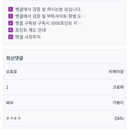
벳클에서 검증 잘 하시는분 모십니다.
벳클에서 검증 및 먹튀사이트 판별 도…
벳클 구독방 구독시 5000포인트 지…
포인트 제도 안내
벳클 사칭주의
최신댓글
오호호
비제이괌
1
크로파
와우
기봉이
ㅎㅇㅎㅇ
Qkfo