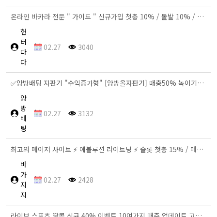
온라인 바카라 전문 " 가이드 " 신규가입 첫충 10% / 돌발 10% / 신규입플
헌
터
02.27
3040
다
다
✅양방배팅 자판기 "수익증가형" [양방올자판기] 매충50% 녹이기성공80% 녹이기실패 100%원금보장 양방배…
양
방
02.27
3132
배
팅
최고의 메이저 사이트 ⚡️ 에볼루션 라이트닝 ⚡️ 슬롯 첫충 15% / 매충 10%
바
가
02.27
2428
지
지
라이브 스포츠 땅콩 신규 40% 이벤트 10여가지 매주 업데이트 고객 배팅 존중