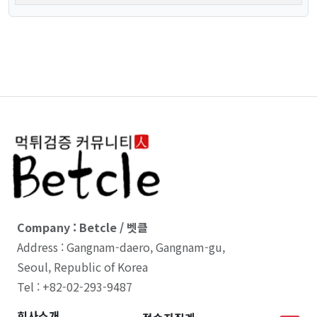
Company : Betcle / 벳클
Address : Gangnam-daero, Gangnam-gu,
Seoul, Republic of Korea
Tel : +82-02-293-9487
회사소개