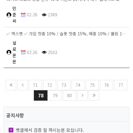
민
준
02.26
2369
씨
✅ 엑스벳 ✅ 가입 첫충 10% / 슬롯 첫충 15%, 매충 10% / 롤링 100%
설
로
02.26
2502
몬
몬
71
72
73
74
75
76
77
78
79
80
공지사항
벳클에서 검증 잘 하시는분 모십니다.