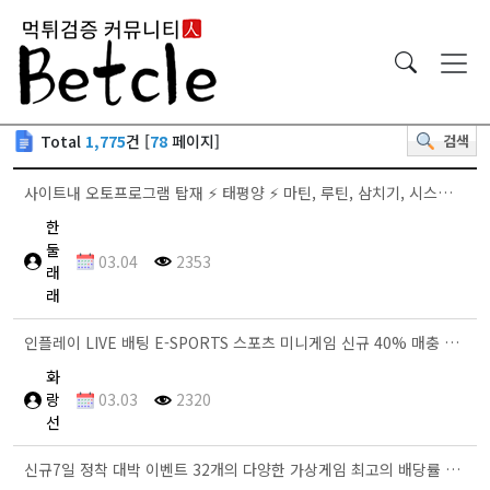
Total
1,775
건 [
78
페이지]
검색
사이트내 오토프로그램 탑재 ⚡️ 태평양 ⚡️ 마틴, 루틴, 삼치기, 시스템 가능
한
둘
03.04
2353
래
래
인플레이 LIVE 배팅 E-SPORTS 스포츠 미니게임 신규 40% 매충 10% 돌발 10%
화
랑
03.03
2320
선
신규7일 정착 대박 이벤트 32개의 다양한 가상게임 최고의 배당률 XObet