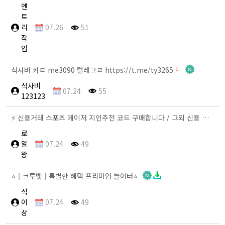
엔
트
리
07.26
51
작
업
식사비 카ㅌ me3090 텔레그ㄹ https://t.me/ty3265
1
식사비
07.24
55
123123
⚡️ 신용거래 스포츠 메이저 지인추천 코드 구매합니다 / 그외 신용 자비스,수기자 모십니다 ⚡️
로
얄
07.24
49
왕
⭐ [ 크루벳 ] 특별한 혜택 프리미엄 놀이터⭐
석
이
07.24
49
상