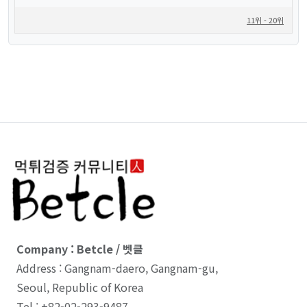
11위 - 20위
Company : Betcle / 벳클
Address : Gangnam-daero, Gangnam-gu,
Seoul, Republic of Korea
Tel : +82-02-293-9487