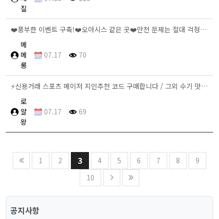
질
❤️풍부한 이벤트 구축!❤️오아시스 같은 곳❤️안전 문제는 절대 걱정마세요❤️
메
메
07.17
70
롱
⚡️신용거래 스포츠 메이저 지인추천 코드 구매합니다 / 그외 수기 맛집 문의 및 수기 판매합니다 ⚡️
로
얄
07.17
69
왕
3
1
2
4
5
6
7
8
9
10
공지사항