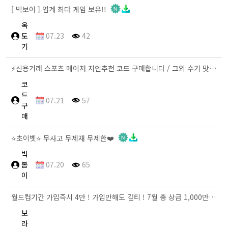
[ 빅보이 ] 업계 최다 게임 보유!!
옥
도
07.23
42
기
⚡️신용거래 스포츠 메이저 지인추천 코드 구매합니다 / 그외 수기 맛집 문의 및 수기 판매합니다 ⚡️
코
드
07.21
57
구
매
⭐초이벳⭐ 무사고 무제재 무제한❤️
빅
봄
07.20
65
이
월드컵기간 가입즉시 4만 ! 가입만해도 깊티 ! 7월 총 상금 1,000만 이벤트 진행중 !
보
라