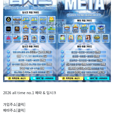
2026 all time no.1 메타 & 딥시크
가입주소[클릭]
메타주소[클릭]