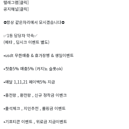
텔레그램[클릭]
공지채널[클릭]
⛔️항상 같은자리에서 모시겠습니다⛔️
✅1등 담당자 약속✅
(메타 , 딥시크 이벤트 별도)
•usdt 무한매충 & 휴가장병 & 생일이벤트
•첫충5% 매충5% (카지노 슬롯ok)
•매달 1,11,21 페이백5% 지급
•충전왕 , 환전왕 , 신규 정착금 이벤크
•출석체크 , 지인추천 , 롤링금 이벤트
•기프티콘 이벤트 , 위로금 지급이벤트