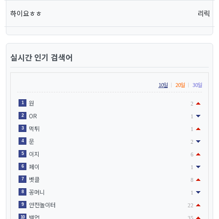
하이요ㅎㅎ
리릭
실시간 인기 검색어
10일
20일
30일
원
1
2
OR
2
1
먹튀
3
1
문
4
2
이지
5
6
페이
6
1
벳클
7
8
꽁머니
8
1
안전놀이터
9
22
백업
10
35