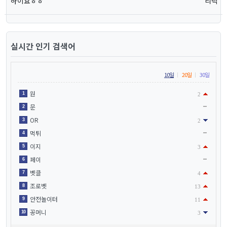
하이요ㅎㅎ
리릭
실시간 인기 검색어
10일
20일
30일
원
1
2
문
2
OR
3
2
먹튀
4
이지
5
3
페이
6
벳클
7
4
조로벳
8
13
안전놀이터
9
11
꽁머니
10
3