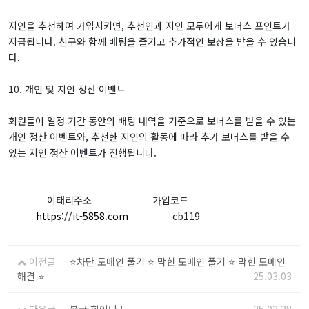
지인을 추천하여 가입시키면, 추천인과 지인 모두에게 보너스 포인트가
지급됩니다. 친구와 함께 배팅을 즐기고 추가적인 보상을 받을 수 있습니
다.
10. 개인 및 지인 정산 이벤트
회원들이 일정 기간 동안의 배팅 내역을 기준으로 보너스를 받을 수 있는
개인 정산 이벤트와, 추천한 지인의 활동에 따라 추가 보너스를 받을 수
있는 지인 정산 이벤트가 진행됩니다.
이태리주소 가입코드
https://it-5858.com
cb119
이전글
⭐️차단 도메인 풀기 ⭐️ 막힌 도메인 풀기 ⭐️ 막힌 도메인
해결 ⭐️
25.03.03
다음글
불금 화이팅 !
25.02.28