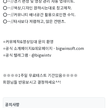
⭕️ㅡ//경기 편성 및 영상 관리 자동 업데이트.
⭕️ㅡ//색상,디자인 원하시는대로 참고제작.
⭕️ㅡ//커뮤니티 배너공간 활용으로인한 수익.
⭕️ㅡ//타사보다 저렴하고, 많은 컨텐츠.
⭐️커뮤제작&영상임대 문의 환영
⭐️공식 소개페이지&데모페이지 - bigwinsoft.com
⭐️공식 텔레그램 - @bigwintv
※※※※1주일 무료테스트 기간있음※※※※
회원님들 반응보시고 결정하세요^^!
공지사항