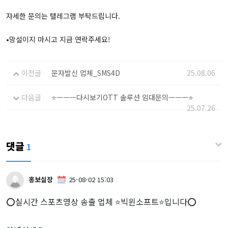
자세한 문의는 텔레그램 부탁드립니다.
•망설이지 마시고 지금 연락주세요!
이전글
문자발신 업체_SMS4D
25.08.06
다음글
⭐️ㅡㅡㅡ다시보기OTT 솔루션 임대문의ㅡㅡㅡ⭐️
25.07.26
댓글
1
홍보실장
25-08-02 15:03
⭕️실시간 스포츠영상 송출 업체 ⭐️빅윈소프트⭐️입니다⭕️