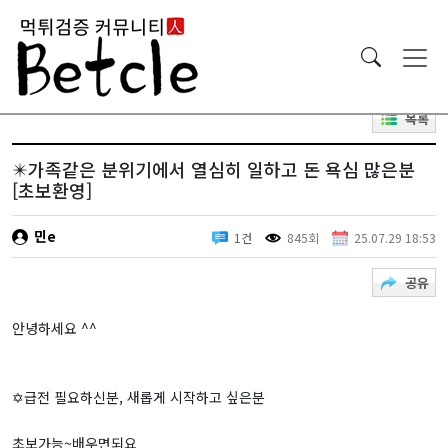
목록
✴️가족같은 분위기에서 열심히 일하고 돈 욕심 많은분
[초보환영]
민e
1건
845회
25.07.29 18:53
공유
안녕하세요 ^^
✡️급전 필요하신분, 새롭게 시작하고 싶은분
초보가능~배우면되요