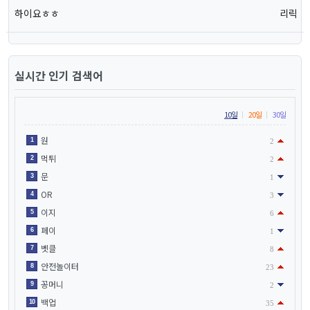
하이요ㅎㅎ
리릭
실시간 인기 검색어
10일
20일
30일
원
1
2
먹튀
2
2
문
3
1
OR
4
3
이지
5
6
페이
6
1
벳클
7
8
안전놀이터
8
23
꽁머니
9
2
백업
10
35