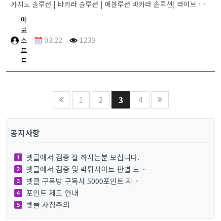
카지노 솔루션 | 바카라 솔루션 | 에볼루션 바카라 솔루션| 라이브 홀덤 솔루션 | 에보소프트
에
보
소
03.22
1230
프
트
3
1
2
4
공지사항
벳클에서 검증 잘 하시는분 모십니다.
벳클에서 검증 및 먹튀사이트 판별 도…
벳클 구독방 구독시 5000포인트 지…
포인트 제도 안내
벳클 사칭주의