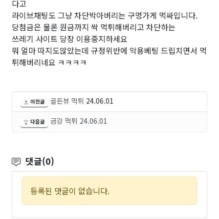
다고
라이브채팅도 그냥 차단박아버리는 구멍가게 먹싸입니다.
당첨금은 물론 원금까지 싹 먹튀해버리고 차단하는
쓰레기 사이트 당장 이용중지하세요
뭐 얼마 따지도않았는데 규정위반에 악용베팅 드립치면서 먹
튀해버리네요 ㅋㅋㅋㅋ
골든뷰 먹튀
24.06.01
이전글
금강 먹튀
24.06.01
다음글
댓글(0)
등록된 댓글이 없습니다.