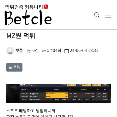
MZ원 먹튀
벳클
0건
5,404회
24-06-04 18:31
목록
스포츠 배팅하고 당첨되니까
환전 누르기도 전에 아이디 차단합니다 ㅡㅡ