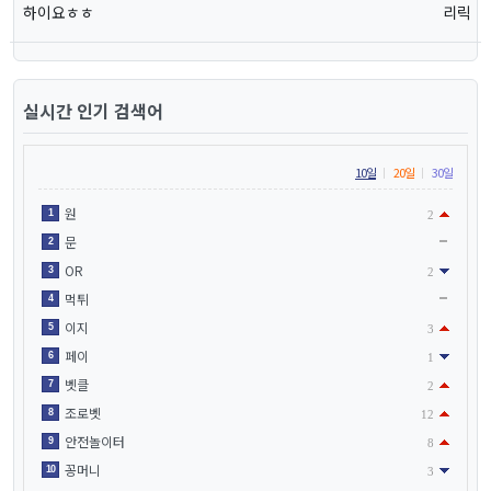
하이요ㅎㅎ
리릭
실시간 인기 검색어
10일
20일
30일
원
1
2
문
2
OR
3
2
먹튀
4
이지
5
3
페이
6
1
벳클
7
2
조로벳
8
12
안전놀이터
9
8
꽁머니
10
3