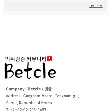
11위 - 20위
Company : Betcle / 벳클
Address : Gangnam-daero, Gangnam-gu,
Seoul, Republic of Korea
Tel : +82-02-293-9487