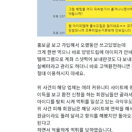
홍보글 보고 가입해서 오랬동안 쓰고있었는데
크게 한번 먹으니 바로 양방드립에 아이피가 
텔레그램으로 계좌 스샷찍어 보내란것도 다 보내
실베터라고 관리도 하더니 바로 고액환전하니깐 
절대 이용하시지 마세요.
위 사건의 해당 업체는 여러 커뮤니티 사이트에 
이득을 보고 환전 신청을 하는 회원님들만 골라서
아이디를 탈퇴 시켜 먹튀를 일삼고 있는 극악무
위 사건 피해 회원님은 해당 사이트에 연락을 해
원금이라도 돌려 달라고 항의를 해봤지만 돌아오는 
된다고
하면서 억울하게 먹튀를 당하였습니다.