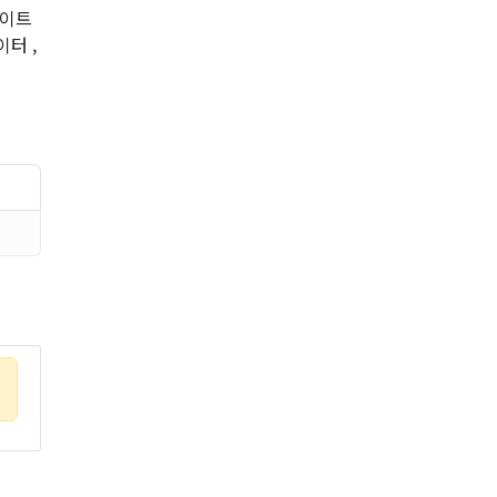
사이트
터 ,