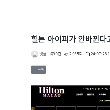
힐튼 아이피가 안바뀐다
벳클
0건
2,035회
24-07-26 1
목록