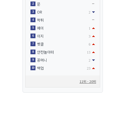
문
2
OR
3
2
먹튀
4
페이
5
1
이지
6
3
벳클
7
6
안전놀이터
8
13
꽁머니
9
2
백업
10
23
11위 - 20위