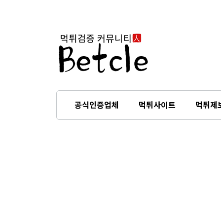
공식인증업체
먹튀사이트
먹튀제