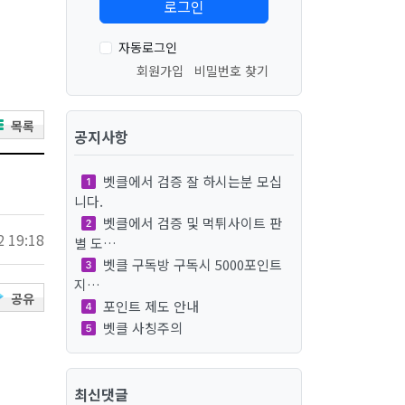
자동로그인
회원가입
비밀번호 찾기
목록
공지사항
벳클에서 검증 잘 하시는분 모십
니다.
벳클에서 검증 및 먹튀사이트 판
2 19:18
별 도…
벳클 구독방 구독시 5000포인트
지…
공유
포인트 제도 안내
벳클 사칭주의
최신댓글