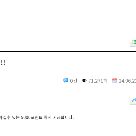
!!
0건
71,271회
24.06.2
하실수 있는 5000포인트 즉시 지급합니다.