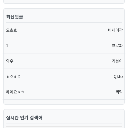
최신댓글
오호호
비제이괌
1
크로파
와우
기봉이
ㅎㅇㅎㅇ
Qkfo
하이요ㅎㅎ
리릭
실시간 인기 검색어