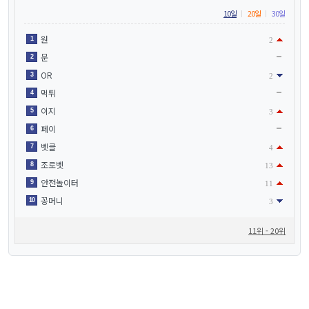
10일
20일
30일
원
1
2
문
2
OR
3
2
먹튀
4
이지
5
3
페이
6
벳클
7
4
조로벳
8
13
안전놀이터
9
11
꽁머니
10
3
11위 - 20위