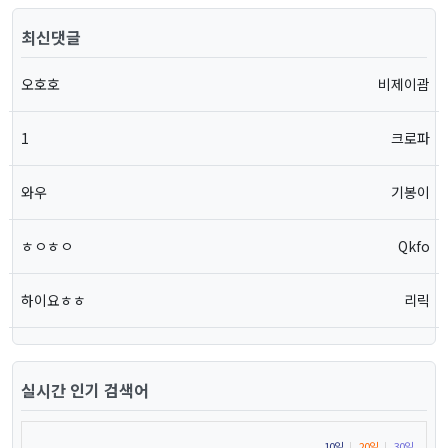
최신댓글
오호호
비제이괌
1
크로파
와우
기봉이
ㅎㅇㅎㅇ
Qkfo
하이요ㅎㅎ
리릭
실시간 인기 검색어
10일
20일
30일