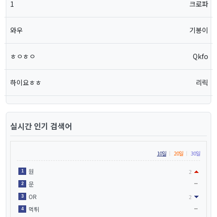
1
크로파
와우
기봉이
ㅎㅇㅎㅇ
Qkfo
하이요ㅎㅎ
리릭
실시간 인기 검색어
10일
20일
30일
원
1
2
문
2
OR
3
2
먹튀
4