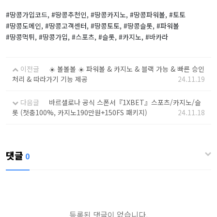
#땅콩가입코드, #땅콩추천인, #땅콩카지노, #땅콩파워볼, #토토
#땅콩도메인, #땅콩고객센터, #땅콩토토, #땅콩슬롯, #파워볼
#땅콩먹튀, #땅콩가입, #스포츠, #슬롯, #카지노, #바카라
이전글
☀️ 볼볼볼 ☀️ 파워볼 & 카지노 & 블랙 가능 & 빠른 승인
처리 & 따라가기 기능 제공
24.11.19
다음글
바르셀로나 공식 스폰서『1XBET』스포츠/카지노/슬
롯 (첫충100%, 카지노190만원+150FS 패키지)
24.11.18
댓글
0
등록된 댓글이 없습니다.