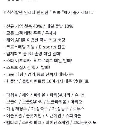
# 심심할땐 언제나 안전한 " 땅콩 "에서 즐기세요! #
- 신규 가입 첫충 40% / 매일 돌발 10%
- 모든 고객 배팅 존중 / 무제제
- 해외 API를 이용한 국내 최고 배당
- 크로스배팅 가능 / E-sports 전문
- 업계최초 롤 BJ 솔랭 매일 발매!
- 스타 아프리카TV 프로리그 매일 발매!
- 스포츠 실시간 항시 발매!
- Live 배팅 / 경기 종료 전까지 배팅가능
- 한폴낙 / 올킬이벤트등 10여가지 매주 업데이트
- 파워볼 / 해외식파워볼 / 파워SA다리 / 슈~맨
- 보글이 / 보글SA다리 / 보글파워볼 / 마리오
- 가.상개경주 / 가.상축구 / 가.상농구 / 로투스
- 에볼루션 / 슬롯게임 / 토큰게임 / 슈파워볼
- 별다리 / 스카이파크 / 바이낸스게임 / 크라운카지노