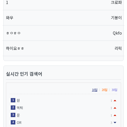
1
크로파
와우
기봉이
ㅎㅇㅎㅇ
Qkfo
하이요ㅎㅎ
리릭
실시간 인기 검색어
10일
20일
30일
원
1
1
먹튀
2
1
문
3
1
OR
4
3