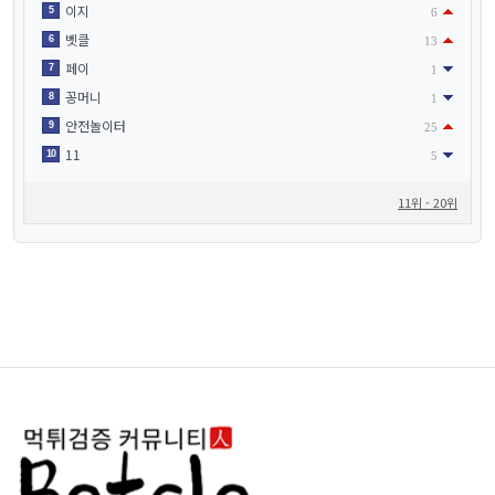
이지
5
6
벳클
6
13
페이
7
1
꽁머니
8
1
안전놀이터
9
25
11
10
5
11위 - 20위