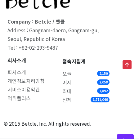
Company : Betcle / 벳클
Address : Gangnam-daero, Gangnam-gu,
Seoul, Republic of Korea
Tel : +82-02-293-9487
회사소개
접속자집계
회사소개
오늘
2,150
개인정보처리방침
어제
2,058
서비스이용약관
최대
7,892
먹튀폴리스
전체
1,771,046
© 2015 Betcle, Inc. All rights reserved.