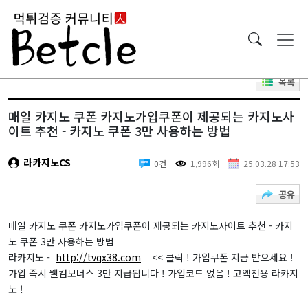
목록
매일 카지노 쿠폰 카지노가입쿠폰이 제공되는 카지노사
이트 추천 - 카지노 쿠폰 3만 사용하는 방법
라카지노CS
0건
1,996회
25.03.28 17:53
공유
매일 카지노 쿠폰 카지노가입쿠폰이 제공되는 카지노사이트 추천 - 카지
노 쿠폰 3만 사용하는 방법
라카지노 -
http://tvqx38.com
<< 클릭 ! 가입쿠폰 지금 받으세요 !
가입 즉시 웰컴보너스 3만 지급됩니다 ! 가입코드 없음 ! 고액전용 라카지
노 !