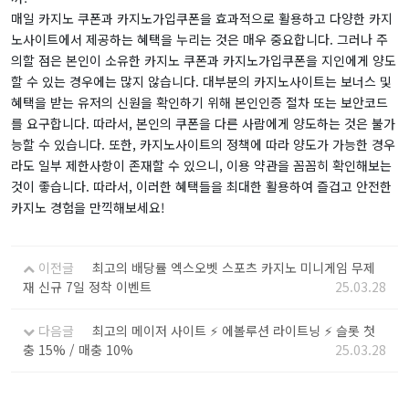
매일 카지노 쿠폰과 카지노가입쿠폰을 효과적으로 활용하고 다양한 카지
노사이트에서 제공하는 혜택을 누리는 것은 매우 중요합니다. 그러나 주
의할 점은 본인이 소유한 카지노 쿠폰과 카지노가입쿠폰을 지인에게 양도
할 수 있는 경우에는 많지 않습니다. 대부분의 카지노사이트는 보너스 및
혜택을 받는 유저의 신원을 확인하기 위해 본인인증 절차 또는 보안코드
를 요구합니다. 따라서, 본인의 쿠폰을 다른 사람에게 양도하는 것은 불가
능할 수 있습니다. 또한, 카지노사이트의 정책에 따라 양도가 가능한 경우
라도 일부 제한사항이 존재할 수 있으니, 이용 약관을 꼼꼼히 확인해보는
것이 좋습니다. 따라서, 이러한 혜택들을 최대한 활용하여 즐겁고 안전한
카지노 경험을 만끽해보세요!
이전글
최고의 배당률 엑스오벳 스포츠 카지노 미니게임 무제
재 신규 7일 정착 이벤트
25.03.28
다음글
최고의 메이저 사이트 ⚡️ 에볼루션 라이트닝 ⚡️ 슬롯 첫
충 15% / 매충 10%
25.03.28