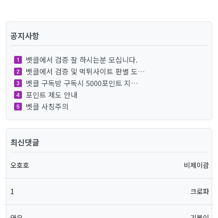
공지사항
벳클에서 검증 잘 하시는분 모십니다.
벳클에서 검증 및 먹튀사이트 판별 도…
벳클 구독방 구독시 5000포인트 지…
포인트 제도 안내
벳클 사칭주의
최신댓글
오호호
비제이괌
1
크로파
와우
기봉이