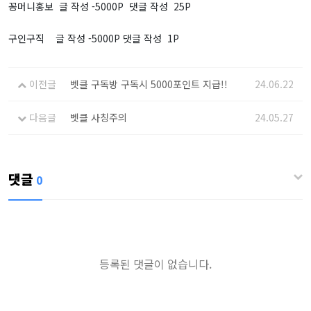
꽁머니홍보 글 작성 -5000P 댓글 작성 25P
구인구직 글 작성 -5000P 댓글 작성 1P
이전글
벳클 구독방 구독시 5000포인트 지급!!
24.06.22
다음글
벳클 사칭주의
24.05.27
댓글
0
등록된 댓글이 없습니다.