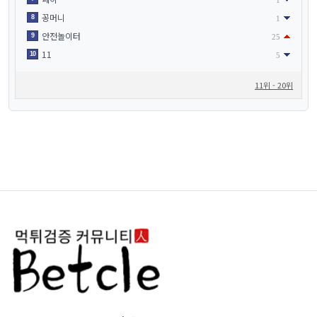
1
꽁머니
8
1
안전놀이터
9
25
11
10
5
11위 - 20위