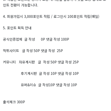
인트 전환이 가능합니다.
4. 회원가입시 3,000포인트 적립 / 로그인시 100포인트 적립(매일)
5. 포인트 획득 안내
공식인증업체 글 작성 0P 댓글 작성 100P
먹튀사이트 글 작성 50P 댓글 작성 25P
커뮤니티 자유게시판 글 작성 50P 댓글 작성 25P
후기게시판 글 작성 10P 댓글 작성 10P
유머&이슈 글 작성10P 댓글 작성 10P
출석체크 300P